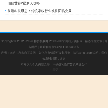
仙侠世界2星罗天攻略
前沿科技讯息：传统家政行业或将面临变局
Copyright © 2012 - 2026
特价机票网
Powered by
网站分类目录
|
精选推荐文章
|
网
站地图
|
疑难解答
沪ICP备11000388号
声明：本站内容来自互联网，如信息有错误可发邮件到f_fb#foxmail.com说明，我们
会及时纠正，谢谢
本站仅为个人兴趣爱好，不接盈利性广告及商业合作
小男孩