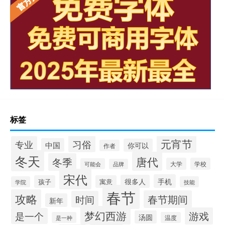
标签
元宵节
习俗
专业
中国
你可以
作者
冬天
唐代
冬季
大学
学校
可能会
品牌
宋代
手机
很多人
孩子
寓意
学院
技能
春节
攻略
春节期间
时间
新年
梦幻西游
游戏
是一个
汤圆
是一种
温度