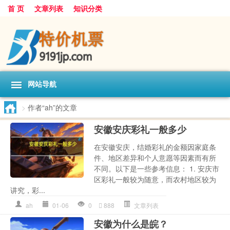
首 页
文章列表
知识分类
网站导航
>
作者“ah”的文章
安徽安庆彩礼一般多少
在安徽安庆，结婚彩礼的金额因家庭条
件、地区差异和个人意愿等因素而有所
不同。以下是一些参考信息： 1. 安庆市
区彩礼一般较为随意，而农村地区较为
讲究，彩...
ah
01-06
0
888
文章列表
安徽为什么是皖？