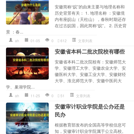
安徽简称“皖”的由来主要与地理名称和
历史背景有关： 1. 地理名称 ：安徽境
内有座皖山（天柱山），春秋时期还存
在过古皖国，因此简称“皖”。 2. 历史背
景 ：春...
ah
01-05
0
612
文章列表
安徽省本科二批次院校有哪些
安徽省本科二批次院校有：安徽师范大
学、安徽理工大学、安徽农业大学、安
徽医科大学、安徽工业大学、安徽财经
大学、淮北师范大学、安徽中医药大
学、巢湖学院...
ah
11-25
0
51
文章列表
安徽审计职业学院是公办还是
民办
根据教育部发布的全国高等学校信息可
知，安徽审计职业学院属于公立高校。