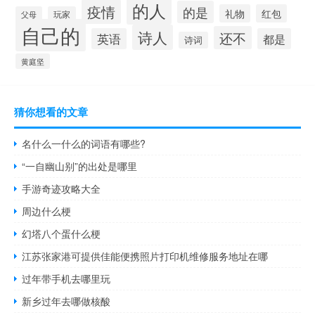
的人
疫情
的是
礼物
红包
父母
玩家
自己的
诗人
还不
英语
都是
诗词
黄庭坚
猜你想看的文章
名什么一什么的词语有哪些?
“一自幽山别”的出处是哪里
手游奇迹攻略大全
周边什么梗
幻塔八个蛋什么梗
江苏张家港可提供佳能便携照片打印机维修服务地址在哪
过年带手机去哪里玩
新乡过年去哪做核酸