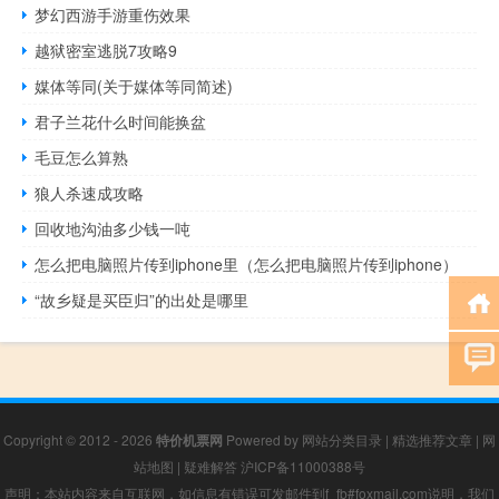
梦幻西游手游重伤效果
越狱密室逃脱7攻略9
媒体等同(关于媒体等同简述)
君子兰花什么时间能换盆
毛豆怎么算熟
狼人杀速成攻略
回收地沟油多少钱一吨
怎么把电脑照片传到iphone里（怎么把电脑照片传到iphone）
“故乡疑是买臣归”的出处是哪里
Copyright © 2012 - 2026
特价机票网
Powered by
网站分类目录
|
精选推荐文章
|
网
站地图
|
疑难解答
沪ICP备11000388号
声明：本站内容来自互联网，如信息有错误可发邮件到f_fb#foxmail.com说明，我们