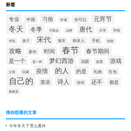
标签
元宵节
习俗
专业
中国
你可以
作者
冬天
唐代
冬季
大学
学校
可能会
品牌
宋代
手机
很多人
孩子
寓意
学院
技能
春节
攻略
春节期间
时间
新年
梦幻西游
游戏
是一个
汤圆
是一种
温度
的人
疫情
的是
礼物
红包
父母
玩家
自己的
诗人
还不
英语
都是
诗词
黄庭坚
猜你想看的文章
今年冬天下雪么番外