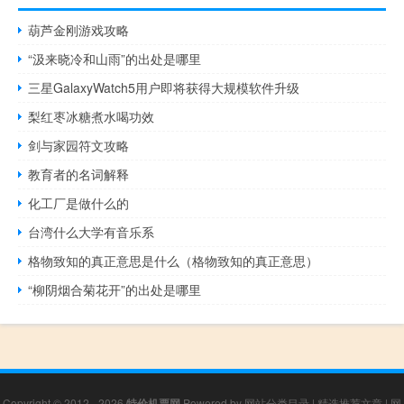
葫芦金刚游戏攻略
“汲来晓冷和山雨”的出处是哪里
三星GalaxyWatch5用户即将获得大规模软件升级
梨红枣冰糖煮水喝功效
剑与家园符文攻略
教育者的名词解释
化工厂是做什么的
台湾什么大学有音乐系
格物致知的真正意思是什么（格物致知的真正意思）
“柳阴烟合菊花开”的出处是哪里
Copyright © 2012 - 2026
特价机票网
Powered by
网站分类目录
|
精选推荐文章
|
网