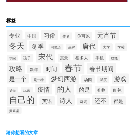
标签
元宵节
习俗
专业
中国
你可以
作者
冬天
唐代
冬季
大学
学校
可能会
品牌
宋代
手机
很多人
孩子
寓意
学院
技能
春节
攻略
春节期间
时间
新年
梦幻西游
游戏
是一个
汤圆
是一种
温度
的人
疫情
的是
礼物
红包
父母
玩家
自己的
诗人
还不
英语
都是
诗词
黄庭坚
猜你想看的文章