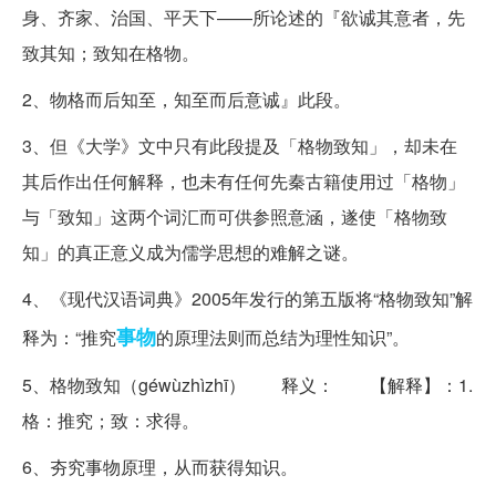
身、齐家、治国、平天下——所论述的『欲诚其意者，先
致其知；致知在格物。
2、物格而后知至，知至而后意诚』此段。
3、但《大学》文中只有此段提及「格物致知」，却未在
其后作出任何解释，也未有任何先秦古籍使用过「格物」
与「致知」这两个词汇而可供参照意涵，遂使「格物致
知」的真正意义成为儒学思想的难解之谜。
4、《现代汉语词典》2005年发行的第五版将“格物致知”解
事物
释为：“推究
的原理法则而总结为理性知识”。
5、格物致知（géwùzhìzhī） 释义： 【解释】：1.
格：推究；致：求得。
6、夯究事物原理，从而获得知识。