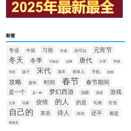
标签
元宵节
习俗
专业
中国
你可以
作者
冬天
唐代
冬季
大学
学校
可能会
品牌
宋代
手机
很多人
孩子
寓意
学院
技能
春节
攻略
春节期间
时间
新年
梦幻西游
游戏
是一个
汤圆
是一种
温度
的人
疫情
的是
礼物
红包
父母
玩家
自己的
诗人
还不
英语
都是
诗词
黄庭坚