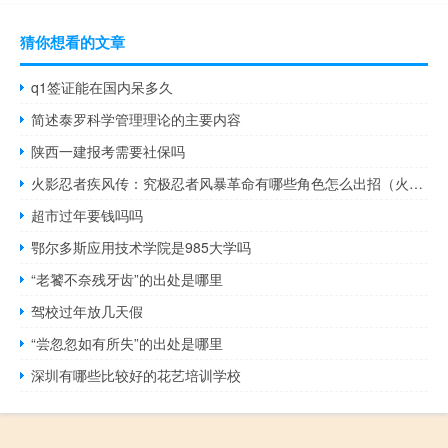
猜你想看的文章
q1签证能在国内呆多久
简述泰罗科学管理理论的主要内容
陕西一建报考需要社保吗
火影忍者疾风传：究极忍者风暴革命有哪些角色怎么出招（火影忍者疾风传：究极忍者风暴革命全部角色人物出招表一览）
超市过年要钱吗吗
鄂尔多斯应用技术学院是985大学吗
“老饕不奈残牙齿”的出处是哪里
驾校过年放几天假
“尝忽忽如有所失”的出处是哪里
深圳有哪些比较好的花艺培训学校