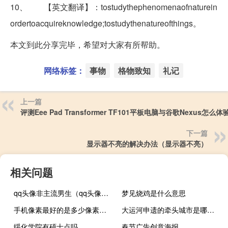
10、 【英文翻译】：tostudythephenomenaofnaturein
ordertoacquireknowledge;tostudythenatureofthings。
本文到此分享完毕，希望对大家有所帮助。
网络标签：
事物
格物致知
礼记
上一篇
评测Eee Pad Transformer TF101平板电脑与谷歌Nexus怎么体
下一篇
显示器不亮的解决办法（显示器不亮）
相关问题
qq头像非主流男生（qq头像非主流闪图）
梦见烧鸡是什么意思
手机像素最好的是多少像素（手机像素多少算好）
大运河申遗的牵头城市是哪个城市
绥化学院有硕士点吗
春节广告创意海报