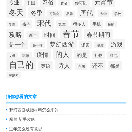
元宵节
习俗
专业
中国
你可以
作者
冬天
唐代
冬季
大学
学校
可能会
品牌
宋代
手机
很多人
孩子
寓意
学院
技能
春节
攻略
春节期间
时间
新年
梦幻西游
游戏
是一个
汤圆
是一种
温度
的人
疫情
的是
礼物
红包
父母
玩家
自己的
诗人
还不
英语
都是
诗词
黄庭坚
猜你想看的文章
梦幻西游戒指材料怎么来的
魔兽 新手攻略
过年怎么过有意思