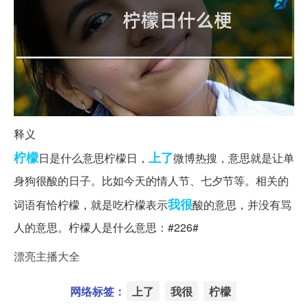
释义
柠檬
上了
日是什么意思柠檬日，
微博热搜，意思就是让单
身狗很酸的日子。比如今天的情人节、七夕节等。相关的
我很
词语有恰柠檬，就是吃柠檬表示
酸的意思，并没有骂
人的意思。柠檬人是什么意思：#226#
漂亮主播大全
网络标签：
上了
我很
柠檬