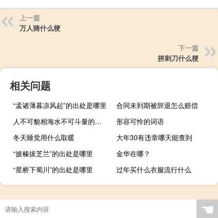
上一篇
万人骑什么梗
下一篇
拼刺刀什么梗
相关问题
“孟诸薄暮凉风起”的出处是哪里
合同未到期被辞退怎么赔偿
人不可貌相海水不可斗量的意思解释的意思
形容可怜的词语
冬天睡觉用什么取暖
大年30有违章哪天能查到
“披榛拔芝兰”的出处是哪里
金华在哪？
“星桥下蜀川”的出处是哪里
过年买什么衣服流行什么
☚