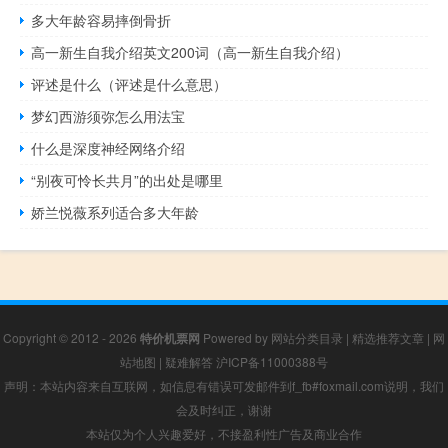
多大年龄容易摔倒骨折
高一新生自我介绍英文200词（高一新生自我介绍）
评述是什么（评述是什么意思）
梦幻西游须弥怎么用法宝
什么是深度神经网络介绍
“别夜可怜长共月”的出处是哪里
娇兰悦薇系列适合多大年龄
Copyright © 2012 - 2026
特价机票网
Powered by
网站分类目录
|
精选推荐文章
|
网
站地图
|
疑难解答
沪ICP备11000388号
声明：本站内容来自互联网，如信息有错误可发邮件到f_fb#foxmail.com说明，我们
会及时纠正，谢谢
本站仅为个人兴趣爱好，不接盈利性广告及商业合作