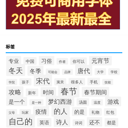
标签
元宵节
习俗
专业
中国
你可以
作者
冬天
唐代
冬季
大学
学校
可能会
品牌
宋代
手机
很多人
孩子
寓意
学院
技能
春节
攻略
春节期间
时间
新年
梦幻西游
游戏
是一个
汤圆
是一种
温度
的人
疫情
的是
礼物
红包
父母
玩家
自己的
诗人
还不
英语
都是
诗词