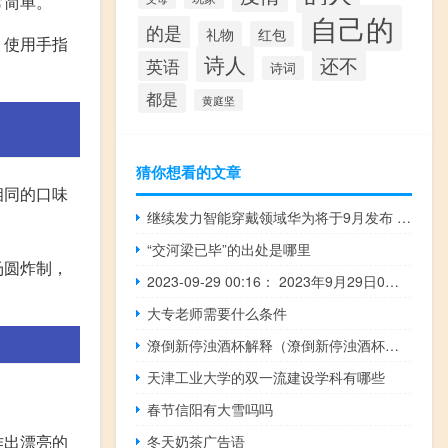
常简单。
自己的
的是
礼物
红包
，使用手指
诗人
还不
英语
诗词
都是
黄庭坚
猜你想看的文章
相同的口味
继续发力智能穿戴领域华为将于9月发布 Watch GT4 系列
“交河梁已毕”的出处是哪里
汤圆炸制，
2023-09-29 00:16： 2023年9月29日0时12分，G2503南京绕城高速南京四桥段由南京往六合方向42K离四桥服务区5公里附近事故处理结束，交通恢复通行。 ​​​
大专老师需要什么条件
潦倒新停浊酒杯解释（潦倒新停浊酒杯的意思）
天津工业大学的双一流建设学科有哪些
春节信阳有大雪吗吗
作出漂亮的
冬天奶茶广告语