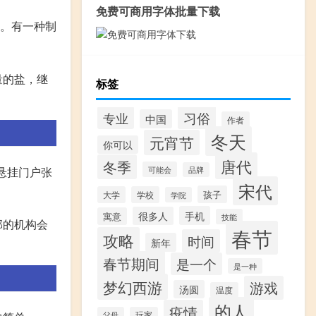
免费可商用字体批量下载
。有一种制
量的盐，继
标签
习俗
专业
中国
作者
冬天
元宵节
你可以
唐代
冬季
悬挂门户张
可能会
品牌
宋代
孩子
大学
学校
学院
手机
很多人
寓意
技能
部的机构会
春节
攻略
时间
新年
春节期间
是一个
是一种
梦幻西游
游戏
汤圆
温度
的人
疫情
父母
玩家