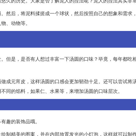
着悠久的历史。大家是否了解泥人的捏法呢？泥人的捏法其实非
料。然后，将泥料揉搓成一个球状，然后按照自己的想象和需求
人物、动物等。
食。但是，是否有人想过丰富一下汤圆的口味？毕竟，每年都吃
面做成元宵皮，这样汤圆的口感会更加韧劲十足。还可以尝试将
用不同的馅料，如果仁、水果等，来增加汤圆的口味层次。
多有趣的装饰品哦。
上绘制精美的图案，并在内部放置发光的小灯泡，这样就可以制