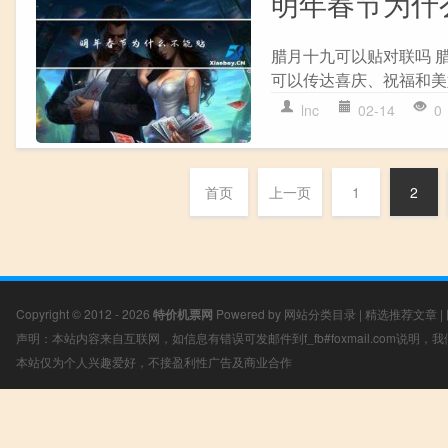
明年春节为什
腊月十九可以贴对联吗 
可以传达喜庆、祝福和美
lnc
02-14
0
首页
上一页
1
2
Copyright © 2012 - 2026
特价机票网
Powered by
网站分类目录
|
精选推荐文章
|
声明：本站内容来自互联网，如信息有错误可发邮件到f_fb#foxmail.com说明
本站仅为个人兴趣爱好，不接盈利性广告及商业合作