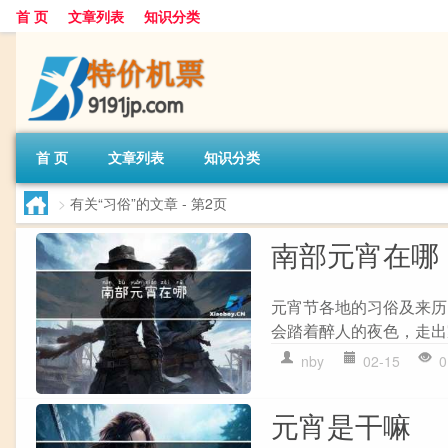
首 页
文章列表
知识分类
首 页
文章列表
知识分类
>
有关“习俗”的文章
- 第2页
南部元宵在哪
元宵节各地的习俗及来历
会踏着醉人的夜色，走出
nby
02-15
0
元宵是干嘛