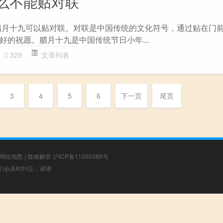
么不能贴对联
腊月十九可以贴对联。对联是中国传统的文化符号，通过贴在门
好的祝愿。腊月十九是中国传统节日小年...
329
文章列表
3
4
5
6
下一页
尾页
网站地图
|
疑难解答
沪ICP备11000388号
，我们会及时纠正，谢谢