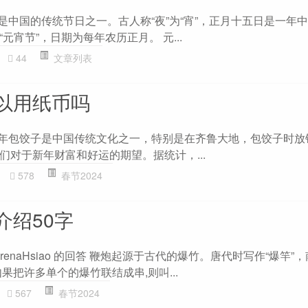
是中国的传统节日之一。古人称“夜”为“宵”，正月十五日是一年
元宵节”，日期为每年农历正月。 元...
44
文章列表
以用纸币吗
过年包饺子是中国传统文化之一，特别是在齐鲁大地，包饺子时放
们对于新年财富和好运的期望。据统计，...
578
春节2024
介绍50字
erenaHsiao 的回答 鞭炮起源于古代的爆竹。唐代时写作“爆竿”
如果把许多单个的爆竹联结成串,则叫...
567
春节2024