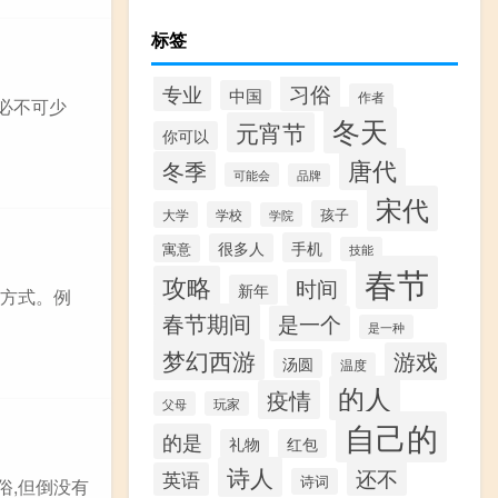
标签
习俗
专业
中国
作者
必不可少
冬天
元宵节
你可以
唐代
冬季
可能会
品牌
宋代
孩子
大学
学校
学院
手机
很多人
寓意
技能
春节
攻略
时间
新年
食方式。例
春节期间
是一个
是一种
梦幻西游
游戏
汤圆
温度
的人
疫情
父母
玩家
自己的
的是
礼物
红包
诗人
还不
英语
诗词
俗,但倒没有