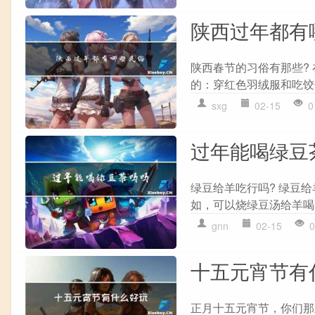
陕西过年都有
陕西春节的习俗有那些?
的：穿红色羽绒服和吃饺
sxg
02-15
0
过年能喝绿豆
绿豆给羊吃行吗? 绿豆
如，可以烧绿豆汤给羊喝
gnn
02-15
0
十五元宵节有
正月十五元宵节，你们那