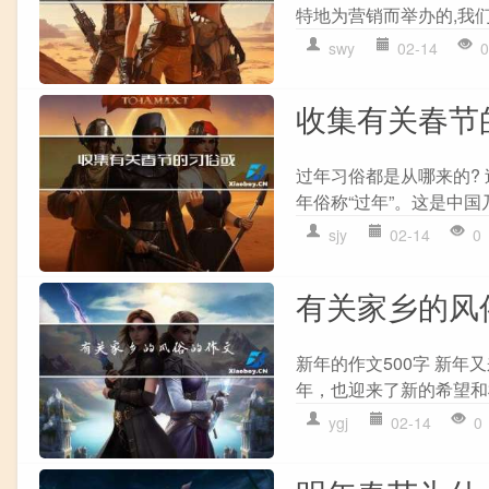
特地为营销而举办的,我们
swy
02-14
0
收集有关春节
过年习俗都是从哪来的? 
年俗称“过年”。这是中国
sjy
02-14
0
有关家乡的风
新年的作文500字 新
年，也迎来了新的希望和
ygj
02-14
0