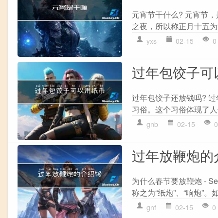
元宵节干什么? 元宵节，
之夜，所以称正月十五为“
yxs
02-15
0
过年包饺子可
过年包饺子还放钱吗? 
习俗。这个习俗体现了人
gnb
02-15
0
过年放鞭炮的
为什么春节要放鞭炮 - S
称之为“纸炮”、“响炮”。
gnf
02-15
0