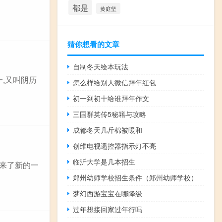
都是
黄庭坚
猜你想看的文章
自制冬天绘本玩法
一,又叫阴历
怎么样给别人微信拜年红包
初一到初十给谁拜年作文
三国群英传5秘籍与攻略
成都冬天几斤棉被暖和
创维电视遥控器指示灯不亮
临沂大学是几本招生
迎来了新的一
郑州幼师学校招生条件（郑州幼师学校）
梦幻西游宝宝在哪降级
过年想接回家过年行吗