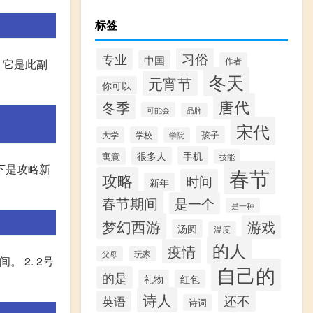
标签
习俗
专业
中国
作者
斗。它是此副
冬天
元宵节
你可以
唐代
冬季
可能会
品牌
宋代
孩子
大学
学校
学院
手机
很多人
寓意
技能
下是攻略新
春节
攻略
时间
新年
春节期间
是一个
是一种
梦幻西游
游戏
汤圆
温度
的人
疫情
父母
玩家
 2. 2号
自己的
的是
礼物
红包
诗人
还不
英语
诗词