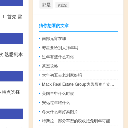
都是
黄庭坚
. 首先,需
猜你想看的文章
南部元宵在哪
寿星要给别人拜年吗
次,熟悉副本
过年有些什么习俗
茶室攻略
大年初五去老刘家好吗
Mack Real Estate Group为凤凰资产支付59万美元
本特点选择
美国早申什么时候
安远过年吃什么
冬天什么树好卖图片
特斯拉：部分车型的税收抵免明年可能减少