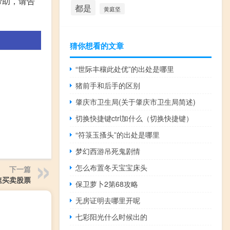
帮助，请告
都是
黄庭坚
猜你想看的文章
“世际丰穰此处优”的出处是哪里
猪前手和后手的区别
肇庆市卫生局(关于肇庆市卫生局简述)
切换快捷键ctrl加什么（切换快捷键）
“符箓玉搔头”的出处是哪里
梦幻西游吊死鬼剧情
怎么布置冬天宝宝床头
下一篇
速买卖股票
保卫萝卜2第68攻略
无房证明去哪里开呢
七彩阳光什么时候出的