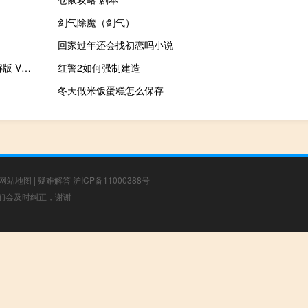
剑气除魔（剑气）
回家过年还会找初恋吗小说
ChemOffice20汉化破解版 V20.0 免费版（ChemOffice20汉化破解版 V20.0 免费版功能简介）
红警2如何强制建造
冬天做米饭蛋糕怎么保存
网站地图
|
疑难解答
沪ICP备11000388号
，我们会及时纠正，谢谢