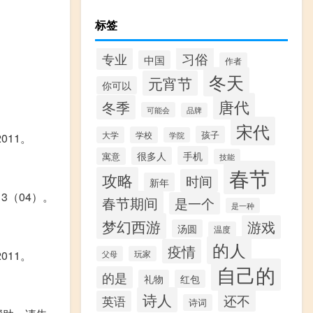
标签
习俗
专业
中国
作者
冬天
元宵节
你可以
唐代
冬季
可能会
品牌
宋代
孩子
大学
学校
学院
011。
手机
很多人
寓意
技能
春节
攻略
时间
新年
3（04）。
春节期间
是一个
是一种
梦幻西游
游戏
汤圆
温度
的人
疫情
011。
父母
玩家
自己的
的是
礼物
红包
诗人
还不
英语
诗词