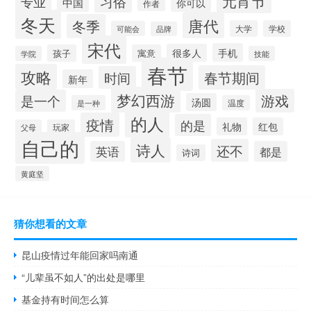
元宵节
习俗
专业
中国
你可以
作者
冬天
唐代
冬季
大学
学校
可能会
品牌
宋代
手机
很多人
孩子
寓意
学院
技能
春节
攻略
春节期间
时间
新年
梦幻西游
游戏
是一个
汤圆
是一种
温度
的人
疫情
的是
礼物
红包
父母
玩家
自己的
诗人
还不
英语
都是
诗词
黄庭坚
猜你想看的文章
昆山疫情过年能回家吗南通
“儿辈虽不如人”的出处是哪里
基金持有时间怎么算