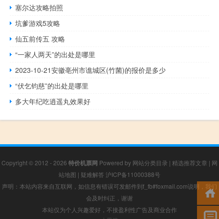
塞尔达攻略拍照
坑爹游戏5攻略
仙五前传五 攻略
“一家人两天”的出处是哪里
2023-10-21安徽亳州市谯城区(竹菌)的报价是多少
“伏乞钧慈”的出处是哪里
多大年纪吃逍遥丸效果好
Copyright © 2012 - 2026
特价机票网
Powered by
网站分类目录
|
精选推荐文章
|
网
站地图
|
疑难解答
沪ICP备11000388号
声明：本站内容来自互联网，如信息有错误可发邮件到f_fb#foxmail.com说明，我们
会及时纠正，谢谢
本站仅为个人兴趣爱好，不接盈利性广告及商业合作