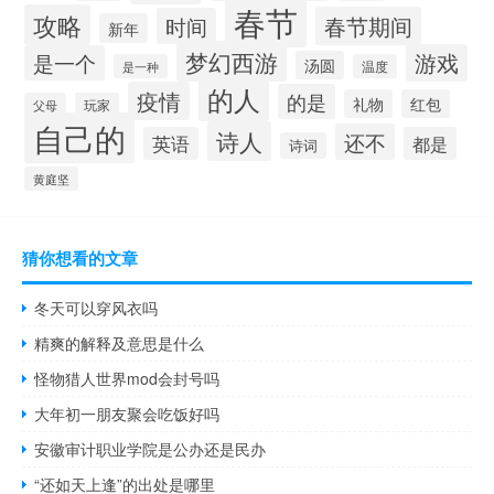
春节
攻略
春节期间
时间
新年
梦幻西游
游戏
是一个
汤圆
是一种
温度
的人
疫情
的是
礼物
红包
父母
玩家
自己的
诗人
还不
英语
都是
诗词
黄庭坚
猜你想看的文章
冬天可以穿风衣吗
精爽的解释及意思是什么
怪物猎人世界mod会封号吗
大年初一朋友聚会吃饭好吗
安徽审计职业学院是公办还是民办
“还如天上逢”的出处是哪里