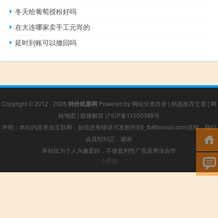
冬天给葡萄授粉好吗
在大连哪家卖手工元宵的
延时到账可以撤回吗
Copyright © 2012 - 2026
特价机票网
Powered by
网站分类目录
|
精选推荐文章
|
网
站地图
|
疑难解答
沪ICP备11000388号
声明：本站内容来自互联网，如信息有错误可发邮件到f_fb#foxmail.com说明，我们
会及时纠正，谢谢
本站仅为个人兴趣爱好，不接盈利性广告及商业合作
小男孩