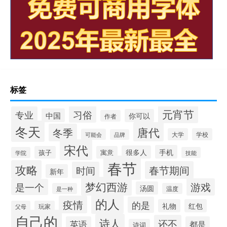
标签
元宵节
习俗
专业
中国
你可以
作者
冬天
唐代
冬季
大学
学校
可能会
品牌
宋代
手机
很多人
孩子
寓意
学院
技能
春节
攻略
春节期间
时间
新年
梦幻西游
游戏
是一个
汤圆
是一种
温度
的人
疫情
的是
礼物
红包
父母
玩家
自己的
诗人
还不
英语
都是
诗词