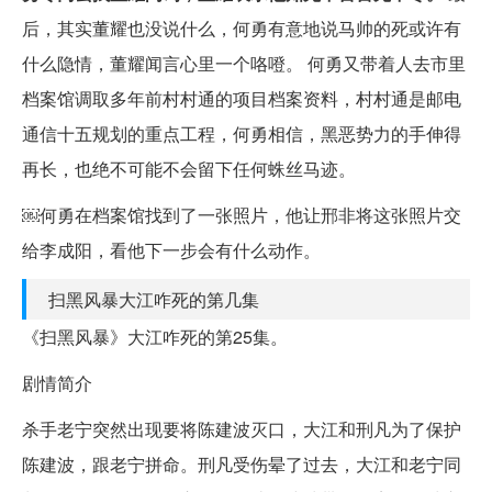
后，其实董耀也没说什么，何勇有意地说马帅的死或许有
什么隐情，董耀闻言心里一个咯噔。 何勇又带着人去市里
档案馆调取多年前村村通的项目档案资料，村村通是邮电
通信十五规划的重点工程，何勇相信，黑恶势力的手伸得
再长，也绝不可能不会留下任何蛛丝马迹。
￼何勇在档案馆找到了一张照片，他让邢非将这张照片交
给李成阳，看他下一步会有什么动作。
扫黑风暴大江咋死的第几集
《扫黑风暴》大江咋死的第25集。
剧情简介
杀手老宁突然出现要将陈建波灭口，大江和刑凡为了保护
陈建波，跟老宁拼命。刑凡受伤晕了过去，大江和老宁同