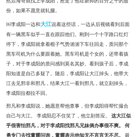
然后海哥就找上李成阳，抢走了他在新帅的百分之十的股
份，如果不愿意就轧腿。
大江
￼李成阳一边和
说着这些话，一边从后视镜看到后面
有一辆黑车似乎一直在跟踪他们。刚到一个十字路口红灯
停下，李成阳就拿着棍子气势汹汹下车往回走，质问那个
黑车司机为什么要跟着她。黑车司机是个女的，还带着孩
子，对于李成阳的质问感到莫名其妙。看到孩子后，李成
阳知道是自己多疑了。随后，李成阳让大江掉头，他带大
江去见邢非和邢凡，结果大江一看到邢凡，就立刻掉头，
李成阳拉都拉不回。
邢凡和李成阳说，她愿意帮他查事，但李成阳得帮忙撮合
自己与大江。 李成阳忍不住笑了，他立刻答应。
这大江似
乎很害怕邢凡，对于李成阳找邢凡兄妹俩办事很不爽。
何
勇专门去找董耀问询，董耀表示他知无不言言无不尽。
最