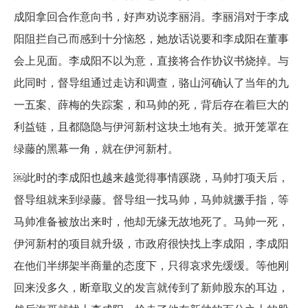
成阳拿回合作意向书，好声劝说李丽涓。李丽涓对于李成
阳阻拦自己而感到十分恼怒，她放话说要和李成阳在董事
会上见面。李成阳不以为意，直接将合作协议书烧掉。与
此同时，督导组通过走访和调查，骆山河确认了当年的九
一五案、薛梅的失踪案，和马帅的死，背后存在着巨大的
利益链，且都隐隐与伊河新村这块土地有关。掀开笼罩在
绿藤的黑幕一角，就在伊河新村。
￼此时的李成阳也越来越觉得事情蹊跷，马帅打项天后，
督导组就来到绿藤。督导组一找马帅，马帅就撅手指，等
马帅准备被放出来时，他却无缘无故地死了。马帅一死，
伊河新村的项目就升级，市政府很快找上李成阳，李成阳
在他们半绑架半商量的态度下，只得哀求先缓缓。等他刚
回来没多久，断章取义的发言就传到了新帅股东的耳边，