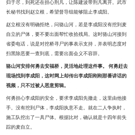
归于尽，到死还在担心刑凡，让陈建波带刑凡离开。武市
长秘书找到赵立根，希望督导组能够阻止李成阳。
赵立根没有明确拒绝，问骆山河，若是李成阳没有挖到麦
自立的尸体，要不要出面帮忙收拾残局。这时骆山河接到
省委电话，说是对挖桥寻尸的事表示支持，并表明态度对
扫黑除恶要一查到底，需要出面会义不容辞。
骆山河安排何勇去安福桥，灵活地处理这件事。
何勇赶去
现场找到李成阳，这时网上却传出李成阳刚刚那番讲话的
视频，只不过被人恶意剪辑。
何勇担心李成阳的安全，要求李成阳先撤走，这里由他接
手。没有挖到尸体，李成阳执意不走。就在二人争执时，
施工队挖出了一具尸体。根据比对，确认就是十四年前失
踪的麦自立。