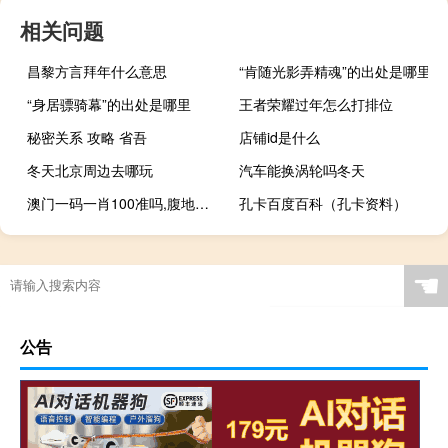
相关问题
昌黎方言拜年什么意思
“肯随光影弄精魂”的出处是哪里
“身居骠骑幕”的出处是哪里
王者荣耀过年怎么打排位
秘密关系 攻略 省吾
店铺id是什么
冬天北京周边去哪玩
汽车能换涡轮吗冬天
澳门一码一肖100准吗,腹地精选解释落实_iPad41.59.41
孔卡百度百科（孔卡资料）
☚
公告