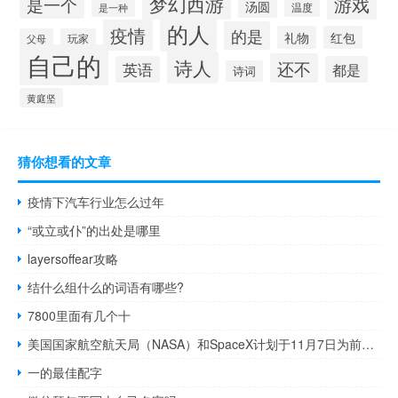
梦幻西游
游戏
是一个
汤圆
是一种
温度
的人
疫情
的是
礼物
红包
父母
玩家
自己的
诗人
还不
英语
都是
诗词
黄庭坚
猜你想看的文章
疫情下汽车行业怎么过年
“或立或仆”的出处是哪里
layersoffear攻略
结什么组什么的词语有哪些?
7800里面有几个十
美国国家航空航天局（NASA）和SpaceX计划于11月7日为前往国际空间站（ISS）执行补给任务
一的最佳配字