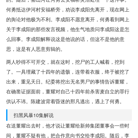
何勇抵达伊河村安福桥旁，劝说李成阳先离开，现在网上
的舆论对他极为不利。李成阳不愿意离开，何勇看到网上
关于李成阳的那些发言视频，他生气地质问李成阳这是怎
么回事。李成阳解释说这是他说的话，但这不是他的意
思，这是有人恶意剪辑的。
两人吵得不可开交，就在这时，挖尸的工人喊着，挖到
了。一具埋藏了十四年的遗骸，连带着衣服，终于被挖了
出来，重见天日。纪委将挖出无名男尸的事情告诉董耀，
在确凿证据面前，董耀对自己十四年前杀害麦自立的罪行
供认不讳。陈建波背着昏迷的邢凡逃出，遇上了何勇。
扫黑风暴10集解说
在送董耀出去时，他才说让董耀给新帅集团董事会一些时
间，董耀不疑有他，把合作意向书交给李成阳。随后，李