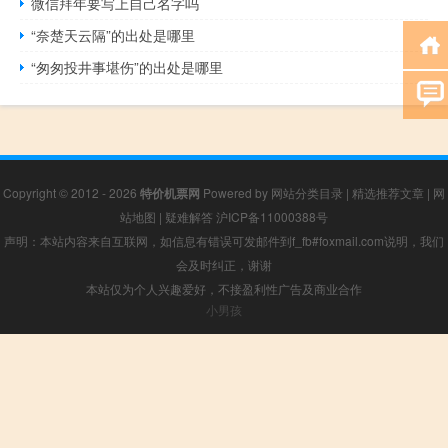
微信拜年要写上自己名字吗
“奈楚天云隔”的出处是哪里
“匆匆投井事堪伤”的出处是哪里
Copyright © 2012 - 2026
特价机票网
Powered by
网站分类目录
|
精选推荐文章
|
网
站地图
|
疑难解答
沪ICP备11000388号
声明：本站内容来自互联网，如信息有错误可发邮件到f_fb#foxmail.com说明，我们
会及时纠正，谢谢
本站仅为个人兴趣爱好，不接盈利性广告及商业合作
小男孩