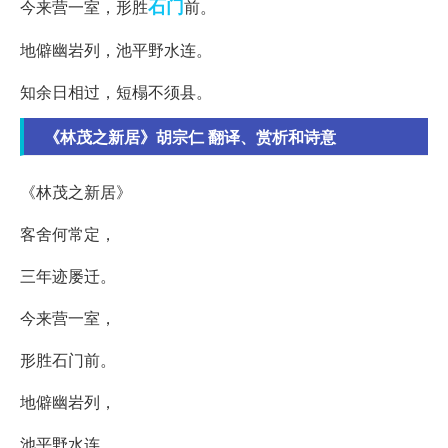
石门
今来营一室，形胜
前。
地僻幽岩列，池平野水连。
知余日相过，短榻不须县。
《林茂之新居》胡宗仁 翻译、赏析和诗意
《林茂之新居》
客舍何常定，
三年迹屡迁。
今来营一室，
形胜石门前。
地僻幽岩列，
池平野水连。