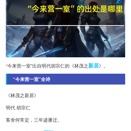
新居
“今来营一室”出自明代胡宗仁的《林茂之
》。
“今来营一室”全诗
《林茂之新居》
明代 胡宗仁
客舍何常定，三年迹屡迁。