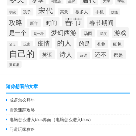
大学
学校
可能会
品牌
宋代
手机
很多人
孩子
寓意
学院
技能
春节
攻略
春节期间
时间
新年
梦幻西游
游戏
是一个
汤圆
是一种
温度
的人
疫情
的是
礼物
红包
父母
玩家
自己的
诗人
还不
英语
都是
诗词
黄庭坚
猜你想看的文章
成语怎么拜年
雪景迷踪攻略
电脑怎么进入bios界面（电脑怎么进入bios）
问道玩家攻略