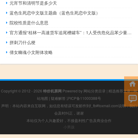
元宵节和清明节是多少天
蓝色生死恋中文版主题曲（蓝色生死恋中文版）
院校性质是什么意思
官方通报“桂林一高速货车追尾槽罐车”：1人受伤危化品苯少量泄漏已妥善处置
拼刺刀什么梗
倩女幽魂小文附体攻略
Copyright © 2012 - 2026
特价机票网
Powered by
网站分类目录
|
精选推荐文章
|
网
站地图
|
疑难解答
沪ICP备11000388号
声明：本站内容来自互联网，如信息有错误可发邮件到f_fb#foxmail.com说明，我们
会及时纠正，谢谢
本站仅为个人兴趣爱好，不接盈利性广告及商业合作
小男孩