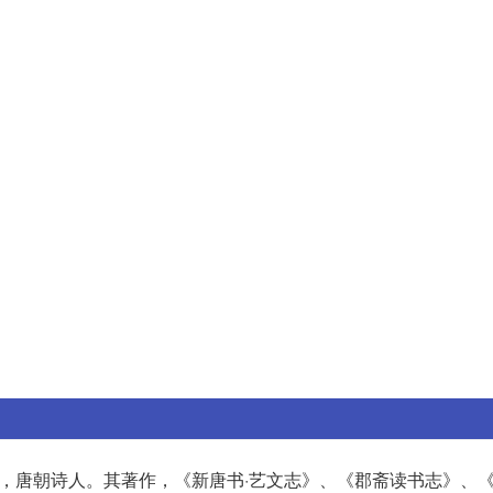
昌)，唐朝诗人。其著作，《新唐书
·艺文志》、《郡斋读书志》、