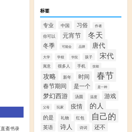
标签
习俗
专业
中国
作者
冬天
元宵节
你可以
唐代
冬季
可能会
品牌
宋代
孩子
大学
学校
学院
手机
很多人
寓意
技能
春节
攻略
时间
新年
春节期间
是一个
是一种
梦幻西游
游戏
汤圆
温度
的人
疫情
父母
玩家
自己的
的是
礼物
红包
诗人
还不
英语
《直斋书录
诗词