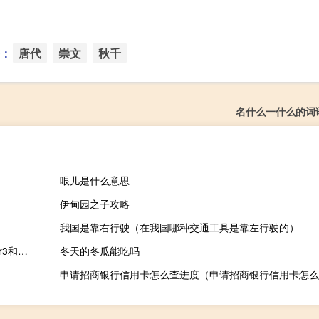
：
唐代
崇文
秋千
名什么一什么的词
哏儿是什么意思
伊甸园之子攻略
我国是靠右行驶（在我国哪种交通工具是靠左行驶的）
ipadmini3运行内存多大（热门iPad平板如何释放内存 苹果iPad Air3和Mini5哪个值得买？）
冬天的冬瓜能吃吗
申请招商银行信用卡怎么查进度（申请招商银行信用卡怎么