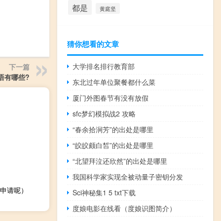
都是
黄庭坚
猜你想看的文章
大学排名排行教育部
下一篇
语有哪些?
东北过年单位聚餐都什么菜
厦门外图春节有没有放假
sfc梦幻模拟战2 攻略
“春余拾涧芳”的出处是哪里
“皎皎颇白皙”的出处是哪里
“北望拜泣还欣然”的出处是哪里
我国科学家实现全被动量子密钥分发
申请呢）
Sci神秘集1 5 txt下载
度娘电影在线看（度娘识图简介）