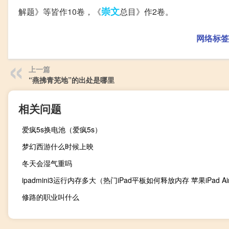
崇文
解题》等皆作10卷，《
总目》作2卷。
网络标签
上一篇
“燕拂青芜地”的出处是哪里
相关问题
爱疯5s换电池（爱疯5s）
梦幻西游什么时候上映
冬天会湿气重吗
修路的职业叫什么