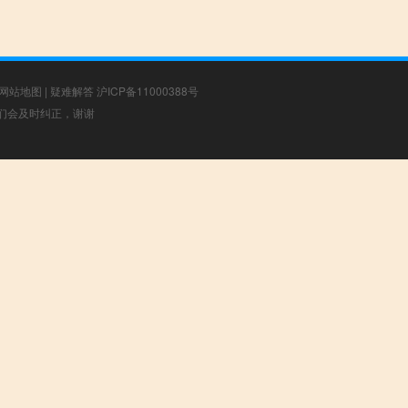
网站地图
|
疑难解答
沪ICP备11000388号
，我们会及时纠正，谢谢