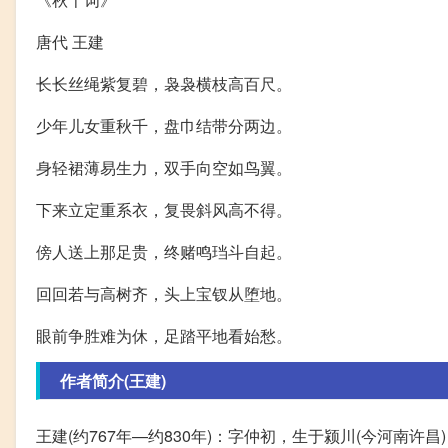
唐代 王建
长长丝绳紫复碧，袅袅横枝高百尺。
少年儿女重秋千，盘巾结带分两边。
身轻裙薄易生力，双手向空如鸟翼。
下来立定重系衣，复畏斜风高不得。
傍人送上那足贵，终赌鸣珰斗自起。
回回若与高树齐，头上宝钗从堕地。
眼前争胜难为休，足踏平地看始愁。
作者简介(王建)
王建(约767年—约830年)：字仲初，生于颍川(今河南许