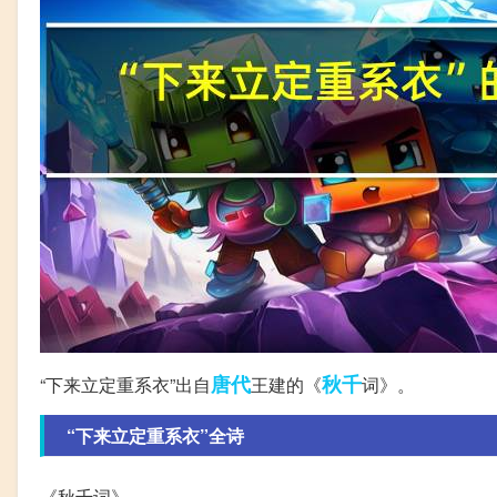
唐代
秋千
“下来立定重系衣”出自
王建的《
词》。
“下来立定重系衣”全诗
《秋千词》