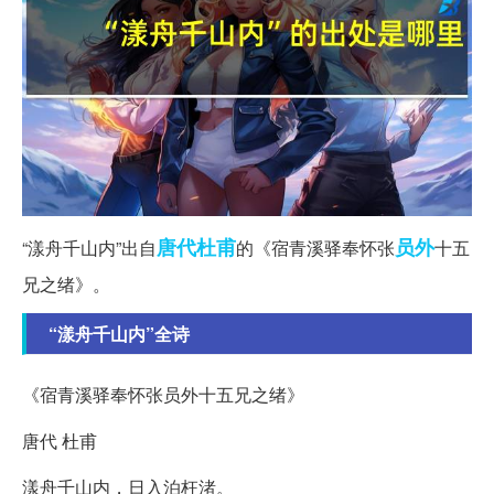
唐代
杜甫
员外
“漾舟千山内”出自
的《宿青溪驿奉怀张
十五
兄之绪》。
“漾舟千山内”全诗
《宿青溪驿奉怀张员外十五兄之绪》
唐代 杜甫
漾舟千山内，日入泊枉渚。