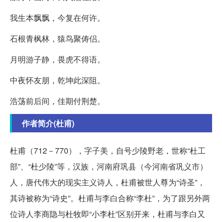
我生本飘飘，今复在何许。
石根青枫林，猿鸟聚俦侣。
月明游子静，畏虎不得语。
中夜怀友朋，乾坤此深阻。
浩荡前后间，佳期付荆楚。
作者简介(杜甫)
杜甫（712－770），字子美，自号少陵野老，世称“杜工
部”、“杜少陵”等，汉族，河南府巩县（今河南省巩义市）
人，唐代伟大的现实主义诗人，杜甫被世人尊为“诗圣”，
其诗被称为“诗史”。杜甫与李白合称“李杜”，为了跟另外两
位诗人李商隐与杜牧即“小李杜”区别开来，杜甫与李白又