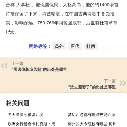
合称“大李杜”。他忧国忧民，人格高尚，他的约1400余首
诗被保留了下来，诗艺精湛，在中国古典诗歌中备受推
崇，影响深远。759-766年间曾居成都，后世有杜甫草堂
纪念。
网络标签：
员外
唐代
杜甫
上一篇
“孟诸薄暮凉风起”的出处是哪里
下一篇
“汝去迎妻子”的出处是哪里
相关问题
冬天温度冰箱调几度
梦幻西游都有哪些技能介绍
欧洲央行管委卡扎克斯：周四的加息并非“鸽派加息”不排除未来的进一步决策
梅州的大专院校有哪些 梅州大专院校名单