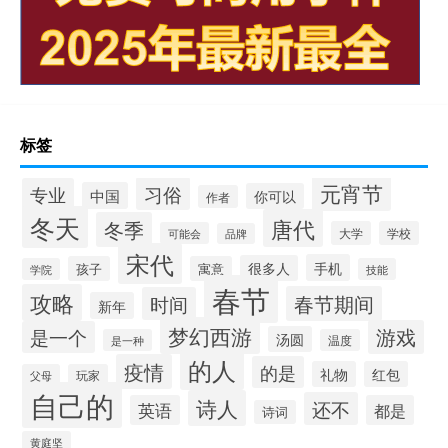
标签
元宵节
习俗
专业
中国
你可以
作者
冬天
唐代
冬季
大学
学校
可能会
品牌
宋代
手机
很多人
孩子
寓意
学院
技能
春节
攻略
春节期间
时间
新年
梦幻西游
游戏
是一个
汤圆
是一种
温度
的人
疫情
的是
礼物
红包
父母
玩家
自己的
诗人
还不
英语
都是
诗词
黄庭坚