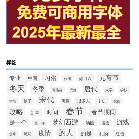
标签
元宵节
习俗
专业
中国
你可以
作者
冬天
唐代
冬季
大学
学校
可能会
品牌
宋代
手机
很多人
孩子
寓意
学院
技能
春节
攻略
春节期间
时间
新年
梦幻西游
游戏
是一个
汤圆
是一种
温度
的人
疫情
的是
礼物
红包
父母
玩家