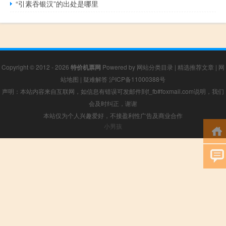
“引素吞银汉”的出处是哪里
Copyright © 2012 - 2026
特价机票网
Powered by
网站分类目录
|
精选推荐文章
|
网
站地图
|
疑难解答
沪ICP备11000388号
声明：本站内容来自互联网，如信息有错误可发邮件到f_fb#foxmail.com说明，我们
会及时纠正，谢谢
本站仅为个人兴趣爱好，不接盈利性广告及商业合作
小男孩