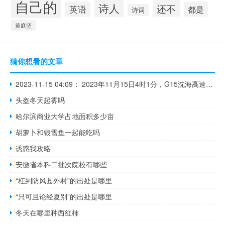
自己的
诗人
还不
英语
都是
诗词
黄庭坚
猜你想看的文章
2023-11-15 04:09： 2023年11月15日4时1分，G15沈海高速盐城段由于雾霾，大丰至富安双向入口禁止“三超”车辆、危险化学品运输车辆通行，限速80公里/小时。 ​​​
头盔冬天起雾吗
哈尔滨商业大学占地面积多少亩
胡萝卜和银雪鱼一起能吃吗
诱惑我攻略
安徽省本科二批次院校有哪些
“枉到防风县外村”的出处是哪里
“只可且论经夏别”的出处是哪里
冬天在哪里种西红柿