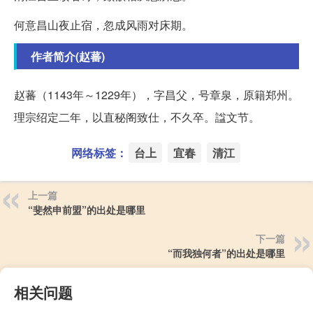
何意昌山夜止宿，忽成风雨对床期。
作者简介(赵蕃)
赵蕃（1143年～1229年），字昌父，号章泉，原籍郑州。
理宗绍定二年，以直秘阁致仕，不久卒。諡文节。
网络标签：
台上
宜春
清江
上一篇
“斐然申前盟”的出处是哪里
下一篇
“而我独何者”的出处是哪里
相关问题