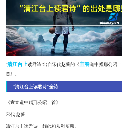
清江
台上
宜春
“
读君诗”出自宋代赵蕃的《
道中赠邢公昭二
首》。
“清江台上读君诗”全诗
《宜春道中赠邢公昭二首》
宋代 赵蕃
清江台上读君诗，颇欲相从慰所思。