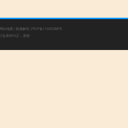
网站地图
|
疑难解答
沪ICP备11000388号
，我们会及时纠正，谢谢