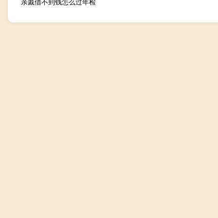
亲戚借不到钱怎么过年检