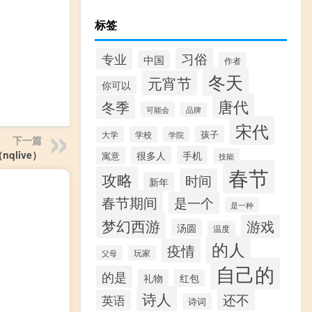
标签
习俗
专业
中国
作者
冬天
元宵节
你可以
唐代
冬季
可能会
品牌
宋代
孩子
大学
学校
学院
下一篇
nqlive）
手机
很多人
寓意
技能
春节
攻略
时间
新年
春节期间
是一个
是一种
梦幻西游
游戏
汤圆
温度
的人
疫情
父母
玩家
自己的
的是
礼物
红包
诗人
还不
英语
诗词