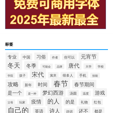
标签
元宵节
习俗
专业
中国
你可以
作者
冬天
唐代
冬季
大学
学校
可能会
品牌
宋代
手机
很多人
孩子
寓意
学院
技能
春节
攻略
春节期间
时间
新年
梦幻西游
游戏
是一个
汤圆
是一种
温度
的人
疫情
的是
礼物
红包
父母
玩家
自己的
诗人
还不
英语
都是
诗词