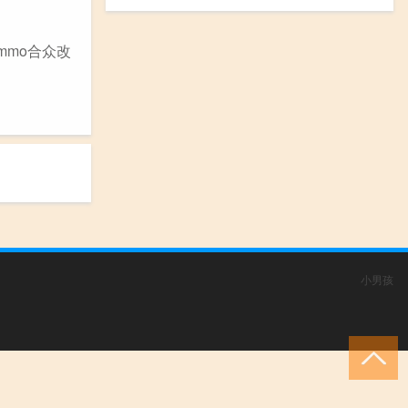
emmo合众改
小男孩