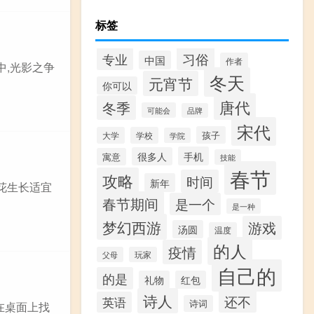
标签
习俗
专业
中国
作者
中,光影之争
冬天
元宵节
你可以
唐代
冬季
可能会
品牌
宋代
孩子
大学
学校
学院
手机
很多人
寓意
技能
春节
攻略
时间
新年
花生长适宜
春节期间
是一个
是一种
梦幻西游
游戏
汤圆
温度
的人
疫情
父母
玩家
自己的
的是
礼物
红包
诗人
还不
英语
诗词
在桌面上找