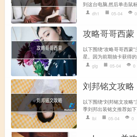
到这台电脑,然后单击鼠标右
dh1
05-04
0
攻略哥哥西蒙
以下围绕“攻略哥哥西蒙
星。因为前期抽卡获得的都
glg
05-04
0
刘邦铭文攻略
以下围绕“刘邦铭文攻略”
季刘邦出装铭文推荐如下: 出
lbl
05-04
0