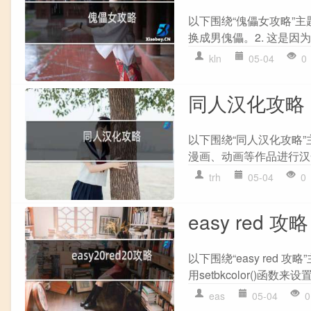
以下围绕“傀儡女攻略”主
换成男傀儡。2. 这是因为
kln
05-04
0
同人汉化攻略
以下围绕“同人汉化攻略
漫画、动画等作品进行汉化(
trh
05-04
0
easy red 攻略
以下围绕“easy red 
用setbkcolor()函数来
eas
05-04
0