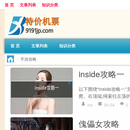
首 页
文章列表
知识分类
首 页
文章列表
知识分类
>
手游攻略
inside攻略一
以下围绕“inside攻略
爬。在顶端,绳索往左荡的
ins
05-04
0
傀儡女攻略