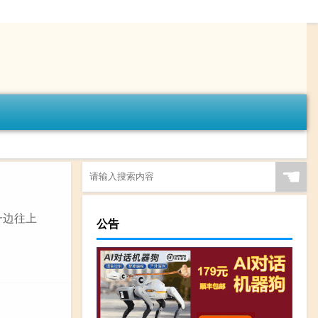
☚
荡一边往上
公告