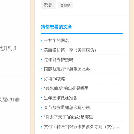
都是
黄庭坚
猜你想看的文章
带甘字的网名
然升到几
美丽模仿第一季（美丽模仿）
过年能办护照吗
国际航班行李超重怎么办
灯塔24攻略
“共水仙期”的出处是哪里
过年应该做啥准备
耀s31赛
春节放假通知怎么写小说
“仰太平天子”的出处是哪里
支付宝转账到银行卡要多久才到（支付宝转账到银行卡多少时间）