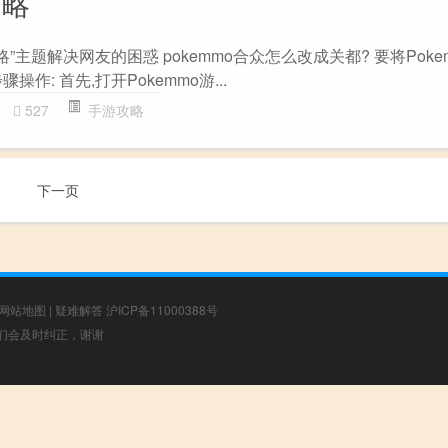
攻略
攻略”主题解决网友的困惑 pokemmo合众怎么改成关都? 要将Pok
作: 首先,打开Pokemmo游...
527
手游攻略
下一页
网站地图
|
疑难解答
沪ICP备11000388号
，我们会及时纠正，谢谢