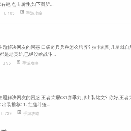
键,点击属性,如下图所...
185
手游攻略
”主题解决网友的困惑 口袋奇兵兵种怎么培养? 抽卡能到几星就自
是老英雄,已经没啥战斗...
95
手游攻略
主题解决网友的困惑 王者荣耀s31赛季刘邦出装铭文? 你好,王者荣
装推荐: 1. 红莲斗篷...
739
手游攻略