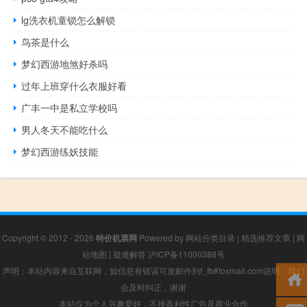
lg洗衣机童锁怎么解锁
鸟茶是什么
梦幻西游地煞好杀吗
过年上班穿什么衣服好看
广丰一中是私立学校吗
男人冬天不能吃什么
梦幻西游练妖技能
Copyright © 2012 - 2026
特价机票网
Powered by
网站分类目录
|
精选推荐文章
|
网
站地图
|
疑难解答
沪ICP备11000388号
声明：本站内容来自互联网，如信息有错误可发邮件到f_fb#foxmail.com说明，我们
会及时纠正，谢谢
本站仅为个人兴趣爱好，不接盈利性广告及商业合作