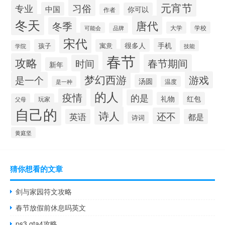
元宵节
习俗
专业
中国
你可以
作者
冬天
唐代
冬季
大学
学校
可能会
品牌
宋代
手机
很多人
孩子
寓意
学院
技能
春节
攻略
春节期间
时间
新年
梦幻西游
游戏
是一个
汤圆
是一种
温度
的人
疫情
的是
礼物
红包
父母
玩家
自己的
诗人
还不
英语
都是
诗词
黄庭坚
猜你想看的文章
剑与家园符文攻略
春节放假前休息吗英文
ps3 gta4攻略