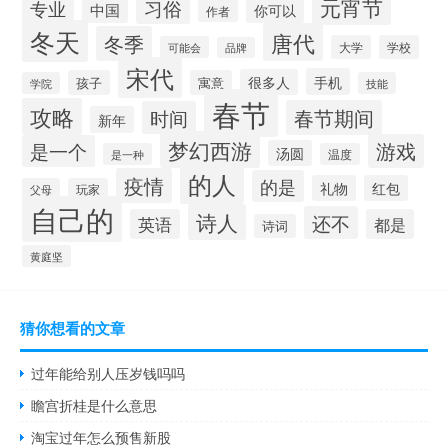
元宵节
习俗
专业
中国
你可以
作者
冬天
唐代
冬季
大学
学校
可能会
品牌
宋代
手机
很多人
孩子
寓意
学院
技能
春节
攻略
春节期间
时间
新年
梦幻西游
游戏
是一个
汤圆
是一种
温度
的人
疫情
的是
礼物
红包
父母
玩家
自己的
诗人
还不
英语
都是
诗词
黄庭坚
猜你想看的文章
过年能给别人压岁钱吗吗
瞻宫折桂是什么意思
淘宝过年怎么预售新股