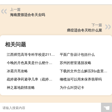
上一篇
海南度假适合冬天去吗
下一篇
癌症适合冬天吃什么菜
相关问题
江西师范高等专科学校是211大学吗
平面广告设计包括什么
今晚的月色真美是什么梗什么梗
苏州的密室逃脱攻略
冰霜月亮攻略
下载的文件怎么解压到u盘里（下载的文件怎么解压）
疏婷避孕药避孕几率（疏婷避孕药）
橄榄油可以用来保养翡翠吗
神之墓地剧情攻略
为什么叫贷记卡
☚