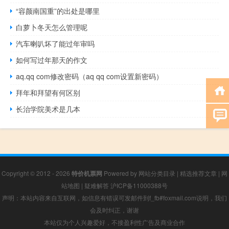
“容颜南国重”的出处是哪里
白萝卜冬天怎么管理呢
汽车喇叭坏了能过年审吗
如何写过年那天的作文
aq.qq com修改密码（aq qq com设置新密码）
拜年和拜望有何区别
长治学院美术是几本
Copyright © 2012 - 2026
特价机票网
Powered by
网站分类目录
|
精选推荐文章
|
网
站地图
|
疑难解答
沪ICP备11000388号
声明：本站内容来自互联网，如信息有错误可发邮件到f_fb#foxmail.com说明，我们
会及时纠正，谢谢
本站仅为个人兴趣爱好，不接盈利性广告及商业合作